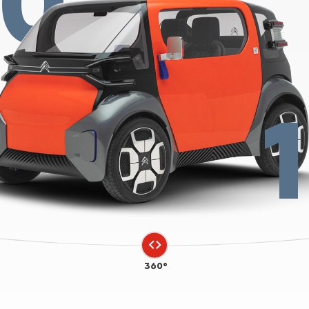
20
360°