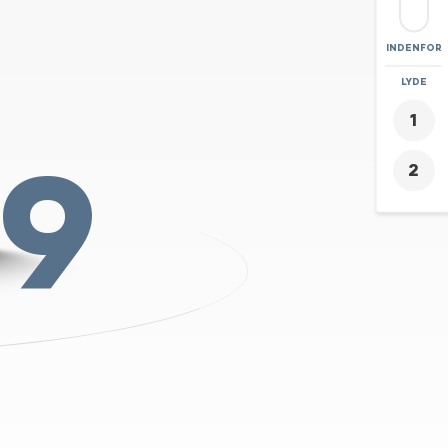
INDENFOR
ZOOM
LYDE
+
19
-