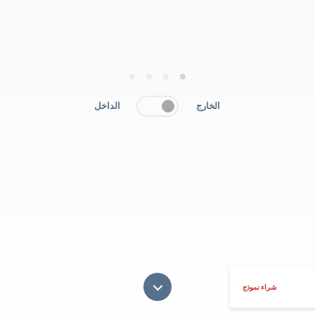
4
3
2
1
الخارج
الداخل
شراء نموذج